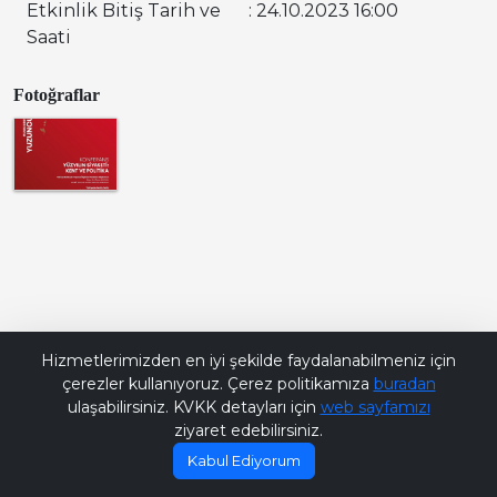
Etkinlik Bitiş Tarih ve
: 24.10.2023 16:00
Saati
Fotoğraflar
Bana Soru Sor | Ask Me
Hizmetlerimizden en iyi şekilde faydalanabilmeniz için
çerezler kullanıyoruz. Çerez politikamıza
buradan
ulaşabilirsiniz. KVKK detayları için
web sayfamızı
ziyaret edebilirsiniz.
Kabul Ediyorum