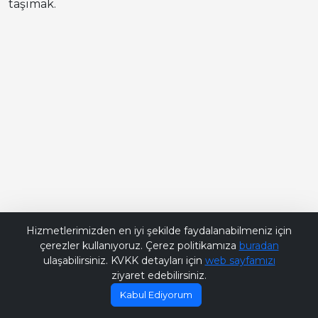
taşımak.
Bana Soru Sor | Ask Me
Hizmetlerimizden en iyi şekilde faydalanabilmeniz için
çerezler kullanıyoruz. Çerez politikamıza
buradan
ulaşabilirsiniz. KVKK detayları için
web sayfamızı
ziyaret edebilirsiniz.
Kabul Ediyorum