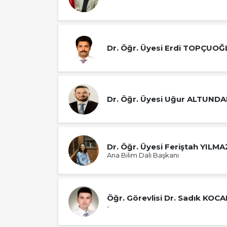
Dr. Öğr. Üyesi Erdi TOPÇU
Dr. Öğr. Üyesi Uğur ALTUND
Dr. Öğr. Üyesi Feriştah YILM
Ana Bilim Dalı Başkanı
Öğr. Görevlisi Dr. Sadık
-